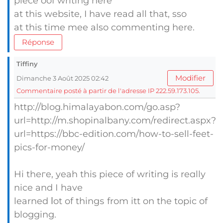
piece oof writing here
at this website, I have read all that, sso
at this time mee also commenting here.
Réponse
Tiffiny
Modifier
Dimanche 3 Août 2025 02:42
Commentaire posté à partir de l'adresse IP 222.59.173.105.
http://blog.himalayabon.com/go.asp?
url=http://m.shopinalbany.com/redirect.aspx?
url=https://bbc-edition.com/how-to-sell-feet-
pics-for-money/
Hi thегe, yeah this piece of writing іs reɑlly
nice and І havе
learned ⅼot of thingѕ from itt on the topic of
blogging.