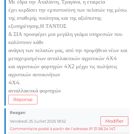
Με έδρα την Αταλάντη, Τραγάνα, η εταιρεία
έχει κερδίσει την εμπιστοσύνη των πελατών της μέσω
της σταθερής ποιότητας και της αξιόπιστης
εξυπηρέτησης.Η ΤΑΝΤΟΣ
& ΣΙΑ προσφέρει μια μεγάλη γκάμα υπηρεσιών που
καλύπτουν κάθε
ανάγκη των πελατών μας, από την προμήθεια νέων και
μεταχειρισμένων ανταλλακτικών αγροτικών 4Χ4
και αγροτικών φορτηγών 4Χ2 μέχρι τις πωλήσεις
αγροτικών αυτοκινήτων
4Χ4.
ανταλλακτικά φορτηγών
Réponse
Reagan
Modifier
Vendredi 25 Juillet 2025 18:52
Commentaire posté à partir de l'adresse IP 31.58.24.147.