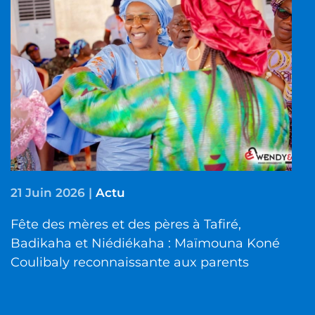
21 Juin 2026
|
Actu
Fête des mères et des pères à Tafiré,
Badikaha et Niédiékaha : Maïmouna Koné
Coulibaly reconnaissante aux parents