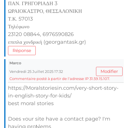
ΠΑΝ. ΓΡΗΓΟΡΙΑΔΗ 3
ΩΡΑΙΟΚΑΣΤΡΟ, ΘΕΣΣΑΛΟΝΙΚΗ
Τ.Κ. 57013
Τηλέφωνο
23120 08844, 6976590826
επιπλα χονδρική (georgantask.gr)
Réponse
Marco
Modifier
Vendredi 25 Juillet 2025 17:32
Commentaire posté à partir de l'adresse IP 31.59.15.107.
https://Moralstoriesin.com/very-short-story-
in-english-story-for-kids/
best moral stories
Does ʏour site һave a contact рage? I'm
having proƄlems