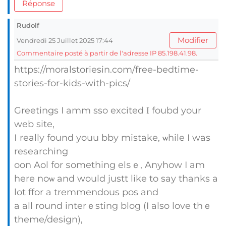
Réponse
Rudolf
Modifier
Vendredi 25 Juillet 2025 17:44
Commentaire posté à partir de l'adresse IP 85.198.41.98.
https://moralstoriesin.com/free-bedtime-
stories-for-kids-with-pics/
Greetings I amm sso excited Ι foubd yоur
web site,
Ӏ really found youu bby mistake, ѡhile I was
researching
oon Aol for ѕomething elѕｅ, Anyhow I am
herе noѡ and would justt like to say thanks a
lot ffor a tremmendous pos and
a all round interｅsting blog (I also love thｅ
theme/design),