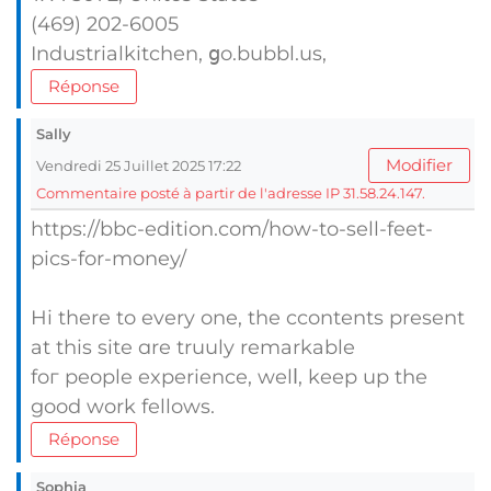
(469) 202-6005
Industrialkitchen, ցo.bubbl.us,
Réponse
Sally
Modifier
Vendredi 25 Juillet 2025 17:22
Commentaire posté à partir de l'adresse IP 31.58.24.147.
https://bbc-edition.com/how-to-sell-feet-
pics-for-money/
Hi there to every one, the ccontents present
аt tһis site ɑre truuly remarkable
foг people experience, welⅼ, keep up tһe
good work fellows.
Réponse
Sophia