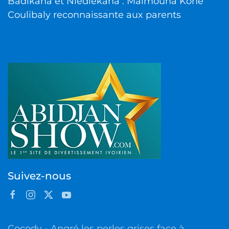
Badikaha et Niédiékaha : Maïmouna Koné
Coulibaly reconnaissante aux parents
Suivez-nous
Cocody - Angré les perles grises face à