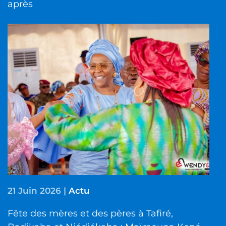
après
21 Juin 2026
|
Actu
Fête des mères et des pères à Tafiré,