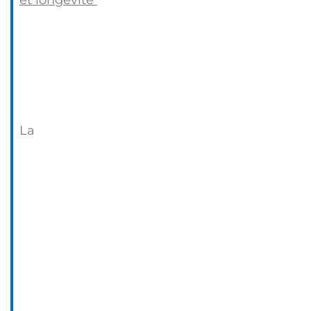
et longévité
La