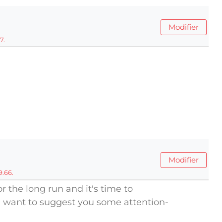
Modifier
7.
Modifier
9.66.
r the long run and it's time to
 I want to suggest you some attention-