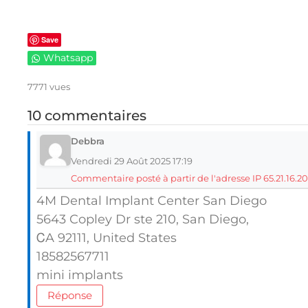
Save
Whatsapp
7771 vues
10 commentaires
Debbra
Vendredi 29 Août 2025 17:19
Commentaire posté à partir de l'adresse IP 65.21.16.20
4M Dental Implant Center San Diego
5643 Copley Dr ste 210, San Diego,
ᏟA 92111, United Statеs
18582567711
mini implants
Réponse