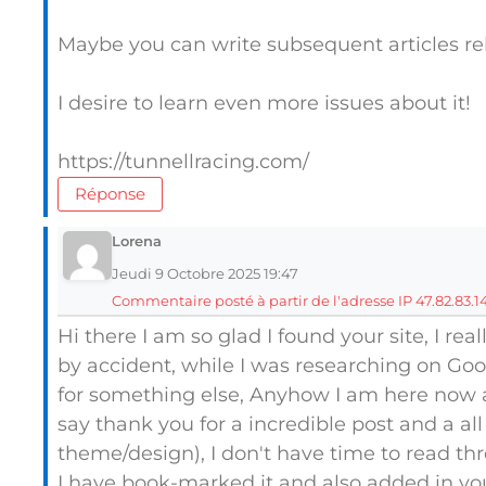
Maybe you can write subsequent articles rela
I desire to learn even more issues about it!
https://tunnellracing.com/
Réponse
Lorena
Jeudi 9 Octobre 2025 19:47
Commentaire posté à partir de l'adresse IP 47.82.83.1
Hi there I am so glad I found your site, I rea
by accident, while I was researching on Go
for something else, Anyhow I am here now a
say thank you for a incredible post and a all
theme/design), I don't have time to read thr
I have book-marked it and also added in yo