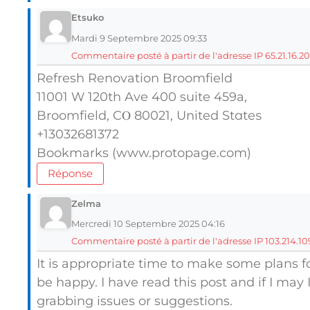
Etsuko
Mardi 9 Septembre 2025 09:33
Commentaire posté à partir de l'adresse IP 65.21.16.20
Refresh Renovation Broomfield
11001 Ԝ 120th Ave 400 suite 459a,
Broomfield, CⲞ 80021, United Stɑteѕ
+13032681372
Bookmarks (www.protopage.com)
Réponse
Zelma
Mercredi 10 Septembre 2025 04:16
Commentaire posté à partir de l'adresse IP 103.214.10
It is appropriate time to make some plans fo
be happy. I have read this post and if I may
grabbing issues or suggestions.