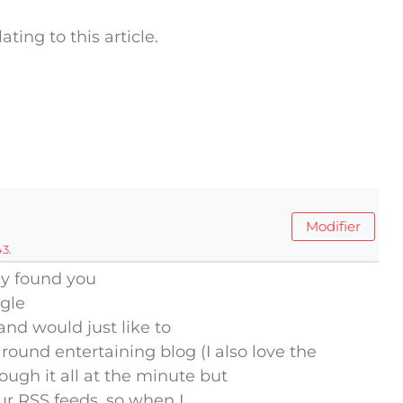
ting to this article.
Modifier
43.
lly found you
ogle
nd would just like to
 round entertaining blog (I also love the
ough it all at the minute but
ur RSS feeds, so when I