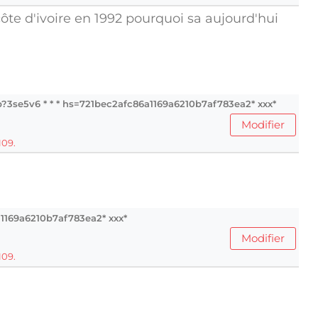
te d'ivoire en 1992 pourquoi sa aujourd'hui
.php?3se5v6 * * * hs=721bec2afc86a1169a6210b7af783ea2* ххх*
Modifier
109.
6a1169a6210b7af783ea2* ххх*
Modifier
109.