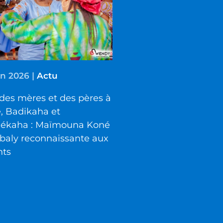
in 2026
|
Actu
des mères et des pères à
é, Badikaha et
iékaha : Maïmouna Koné
baly reconnaissante aux
nts