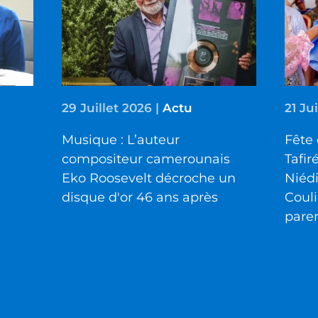
29 Juillet 2026
|
Actu
21 Ju
Musique : L’auteur
Fête 
compositeur camerounais
Tafir
Eko Roosevelt décroche un
Niéd
disque d'or 46 ans après
Couli
pare