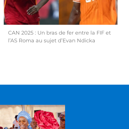
CAN 2025 : Un bras de fer entre la FIF et
l’AS Roma au sujet d’Evan Ndicka