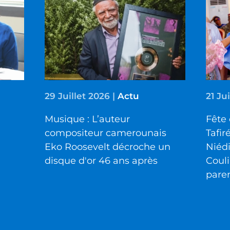
29 Juillet 2026
|
Actu
21 Ju
Musique : L’auteur
Fête 
compositeur camerounais
Tafir
Eko Roosevelt décroche un
Niéd
disque d'or 46 ans après
Couli
pare