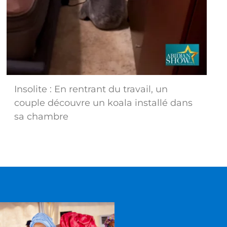
Insolite : En rentrant du travail, un
couple découvre un koala installé dans
sa chambre