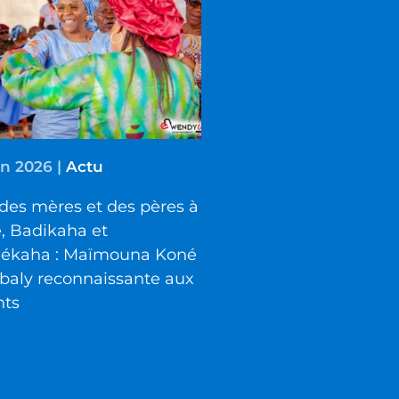
in 2026
|
Actu
des mères et des pères à
é, Badikaha et
iékaha : Maïmouna Koné
baly reconnaissante aux
nts