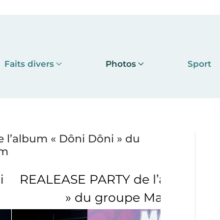
Faits divers
Photos
Sport
’album « Dôni Dôni » du
em
de l’album « Dôni Dôni
oupe Magic System