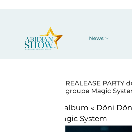
Accéder au contenu principal
News
REALEASE PARTY de l
groupe Magic Syst
bum « Dôni Dôni
REALEASE PARTY 
ic System
» du gr