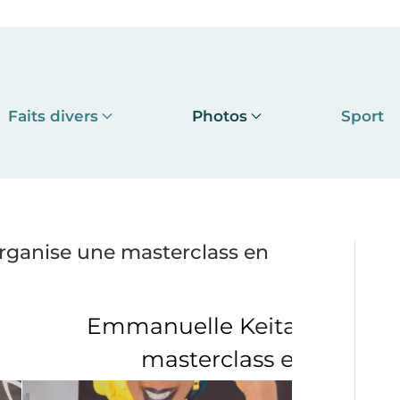
Faits divers
Photos
Sport
rganise une masterclass en
 Keita organise une
class en Guinée