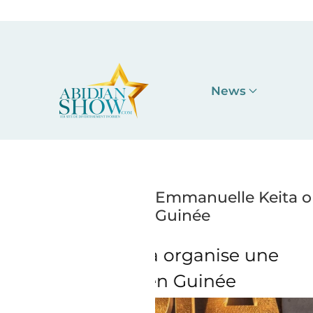
Accéder au contenu principal
News
Emmanuelle Keita o
Guinée
organise une
Emmanuelle
 Guinée
master