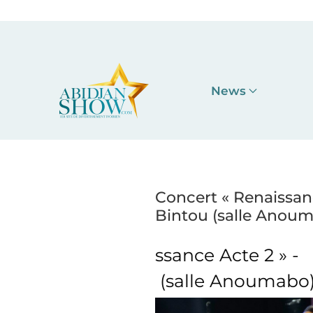
Accéder au contenu principal
News
Concert « Renaissanc
Bintou (salle Anou
e Acte 2 » -
Concert « R
lle Anoumabo)
Djelykaba Bi