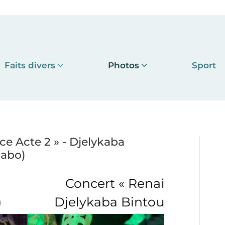
Faits divers
Photos
Sport
e Acte 2 » - Djelykaba
mabo)
enaissance Acte 2 » -
ntou (salle Anoumabo)