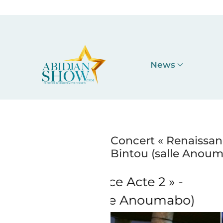
Accéder au contenu principal
News
Concert « Renaissanc
Bintou (salle Anou
e Acte 2 » -
Concert « R
lle Anoumabo)
Djelykaba Bi