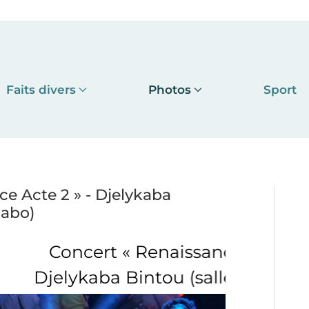
Faits divers
Photos
Sport
e Acte 2 » - Djelykaba
mabo)
enaissance Acte 2 » -
ntou (salle Anoumabo)