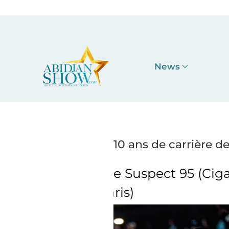
Accéder au contenu principal
News
10 ans de carrière d
Suspect 95 (Cigale
10 ans de carr
)