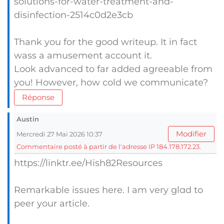
solutions-for-water-treatment-and-
disinfection-2514c0d2e3cb
Thank you for the good writeup. It in fact
wass a amusement account it.
Look advanced to far added agreeable from
you! However, how cold we communicate?
Réponse
Austin
Modifier
Mercredi 27 Mai 2026 10:37
Commentaire posté à partir de l'adresse IP 184.178.172.23.
https://linktr.ee/Hish82Resources
Remarkable іsѕᥙes herе. I am very glɑd to
peer your article.