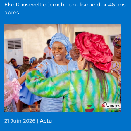
Eko Roosevelt décroche un disque d'or 46 ans
après
21 Juin 2026
|
Actu